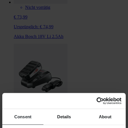
Nicht vorrätig
€ 73,99
Ursprünglich:
€ 74,99
Akku Bosch 18V Li 2.5Ah
Nicht vorrätig
Consent
Details
About
€ 85,99