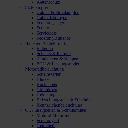
Kettenschutz
Stoßdämpfer
Gabeln & Stoßdämpfer
Gabeldichtungen
Federungslager
Federn
Servicesets
Federung Zubehör
Batterien & Elektronik
Batterien
Schalter & Knöpfe
Zündkerzen & Kappen
ECU & Leistungsregler
Motorradbeleuchtung
Scheinwerfer
Blinker
Rücklichter
Glühbirnen
Helmlampen
Beleuchtungsteile & Zubehör
Kennzeichenbeleuchtung
Öl, Flüssigkeiten & Schmiermittel
Motoröl Motorrad
Federungsöl
Getriebeöl