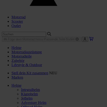
Motorrad
Scooter
Outlet
Füge dein Motorrad hinzu
Passende Teile finden
Helme
Motorradausrüstung
Motorradteile
Zubehör
Lifestyle & Outdoor
Stell dein Kit zusammen
NEU
Marken
Helme
Integralhelm
Klapphelm
Jethelm
Adventure Helm
Offroad Helm