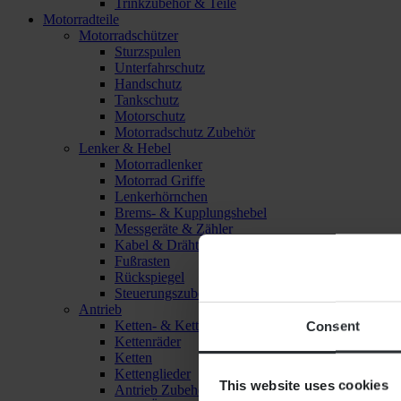
Trinkzubehör & Teile
Motorradteile
Motorradschützer
Sturzspulen
Unterfahrschutz
Handschutz
Tankschutz
Motorschutz
Motorradschutz Zubehör
Lenker & Hebel
Motorradlenker
Motorrad Griffe
Lenkerhörnchen
Brems- & Kupplungshebel
Messgeräte & Zähler
Kabel & Drähte
Fußrasten
Rückspiegel
Steuerungszubehör
Antrieb
Ketten- & Kettenradsätze
Consent
Kettenräder
Ketten
Kettenglieder
This website uses cookies
Antrieb Zubehör