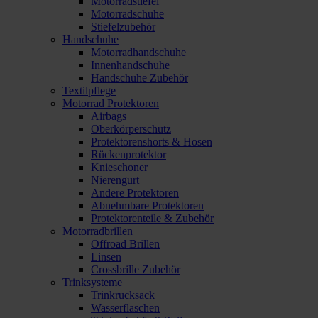
Motorradstiefel
Motorradschuhe
Stiefelzubehör
Handschuhe
Motorradhandschuhe
Innenhandschuhe
Handschuhe Zubehör
Textilpflege
Motorrad Protektoren
Airbags
Oberkörperschutz
Protektorenshorts & Hosen
Rückenprotektor
Knieschoner
Nierengurt
Andere Protektoren
Abnehmbare Protektoren
Protektorenteile & Zubehör
Motorradbrillen
Offroad Brillen
Linsen
Crossbrille Zubehör
Trinksysteme
Trinkrucksack
Wasserflaschen