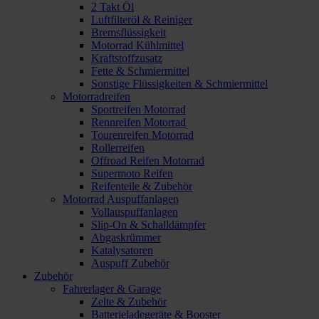
2 Takt Öl
Luftfilteröl & Reiniger
Bremsflüssigkeit
Motorrad Kühlmittel
Kraftstoffzusatz
Fette & Schmiermittel
Sonstige Flüssigkeiten & Schmiermittel
Motorradreifen
Sportreifen Motorrad
Rennreifen Motorrad
Tourenreifen Motorrad
Rollerreifen
Offroad Reifen Motorrad
Supermoto Reifen
Reifenteile & Zubehör
Motorrad Auspuffanlagen
Vollauspuffanlagen
Slip-On & Schalldämpfer
Abgaskrümmer
Katalysatoren
Auspuff Zubehör
Zubehör
Fahrerlager & Garage
Zelte & Zubehör
Batterieladegeräte & Booster