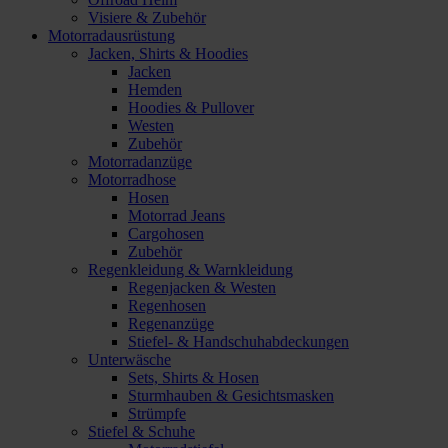
Visiere & Zubehör
Motorradausrüstung
Jacken, Shirts & Hoodies
Jacken
Hemden
Hoodies & Pullover
Westen
Zubehör
Motorradanzüge
Motorradhose
Hosen
Motorrad Jeans
Cargohosen
Zubehör
Regenkleidung & Warnkleidung
Regenjacken & Westen
Regenhosen
Regenanzüge
Stiefel- & Handschuhabdeckungen
Unterwäsche
Sets, Shirts & Hosen
Sturmhauben & Gesichtsmasken
Strümpfe
Stiefel & Schuhe