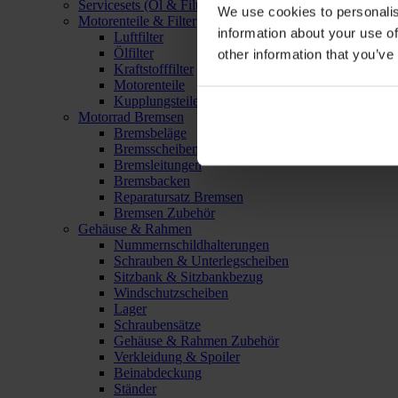
Servicesets (Öl & Filter)
We use cookies to personalis
Motorenteile & Filter
information about your use of
Luftfilter
Ölfilter
other information that you’ve
Kraftstofffilter
Motorenteile
Kupplungsteile
Motorrad Bremsen
Bremsbeläge
Bremsscheiben
Bremsleitungen
Bremsbacken
Reparatursatz Bremsen
Bremsen Zubehör
Gehäuse & Rahmen
Nummernschildhalterungen
Schrauben & Unterlegscheiben
Sitzbank & Sitzbankbezug
Windschutzscheiben
Lager
Schraubensätze
Gehäuse & Rahmen Zubehör
Verkleidung & Spoiler
Beinabdeckung
Ständer