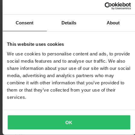
Zertifizierung
CE EN 13594
Verpackungslänge
325
Stil
Sport
Herstellernummer
23050607516
Consent
Details
About
Verpackungsgewicht
287
Isolierung
Nein
Verpackungshöhe
50
Verpackungsbreite
125
This website uses cookies
Größentabelle
We use cookies to personalise content and ads, to provide
Versand & Rückgabe
social media features and to analyse our traffic. We also
Sicherheitsinformationen
share information about your use of our site with our social
media, advertising and analytics partners who may
Kundenbewertungen (2)
combine it with other information that you’ve provided to
them or that they’ve collected from your use of their
Nur lokale Bewertungen anzeigen
services.
5
von 5
OK
Basierend auf 2 Bewertungen
5