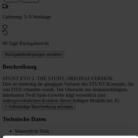
Lieferung: 5–9 Werktage
60 Tage Rückgaberecht
Rückgabebedingungen ansehen
Beschreibung
STUNT EVO 2 -THE STUNT, ORIGINALVERSION.
Dies ist eindeutig die gängigste Variante des STUNT-Konzepts, das
von FIVE erfunden wurde. Die Oberseite aus strapazierfähigem,
dehnbarem Twill Span-Gewebe trägt wesentlich zum
außergewöhnlichen Komfort dieses kultigen Modells bei. Er
+
Vollständige Beschreibung anzeigen
Technische Daten
Wasserdicht
Nein
Farbe
Schwarz