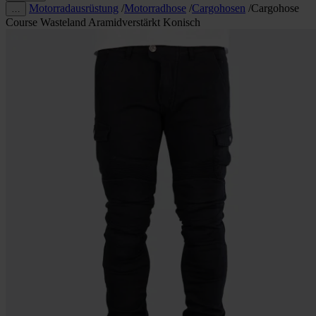
Motorradausrüstung
/
Motorradhose
/
Cargohosen
/
Cargohose
…
Course Wasteland Aramidverstärkt Konisch