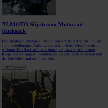
XLMOTO Slipstream Motorrad-
Rucksack
Der Slipstream Rucksack hat eine wasserfeste Hartschale und ein
stromlinienförmiges Äußeres, das sich auch bei Windböen nicht
verformt. Der Rucksack ist so konzipiert, dass er sich deinem
Körper perfekt anpasst, wodurch die Aerodynamik verbessert und
der Luftwiderstand minimiert wird.
Jetzt shoppen