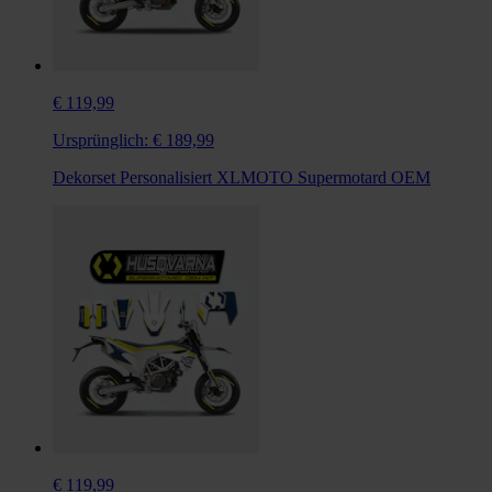
€ 119,99
Ursprünglich:
€ 189,99
Dekorset Personalisiert XLMOTO Supermotard OEM
€ 119,99