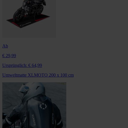
Ab
€ 29,99
Ursprünglich:
€ 64,99
Umweltmatte XLMOTO 200 x 100 cm