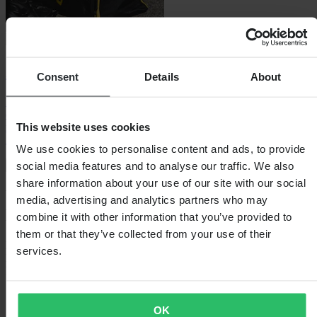
XLMOTO All-In-One Gearbag
Consent
Details
About
Die All-In-One Gearbag ermöglicht es dir, deine Ausrüstung in
deinem Motorrad-Arsenal zu transportieren. Die Tasche verfügt über
This website uses cookies
mehrere Belüftungsöffnungen und spezielle Fächer, damit deine
Ausrüstung so sauber und frisch wie möglich bleibt.
We use cookies to personalise content and ads, to provide
social media features and to analyse our traffic. We also
Jetzt shoppen
share information about your use of our site with our social
Wasserdichte Motorradtaschen sichern:
media, advertising and analytics partners who may
Eine Schritt-für-Schritt-Anleitung
combine it with other information that you’ve provided to
them or that they’ve collected from your use of their
Erfahre, wie du wasserdichte Motorradtaschen sicher montierst.
services.
Diese Schritt-für-Schritt-Anleitung behandelt die richtige
Positionierung, das Sichern der Taschen und das Schaffen von mehr
Stauraum.
OK
Schütze dein Motorrad mit XLMOTO