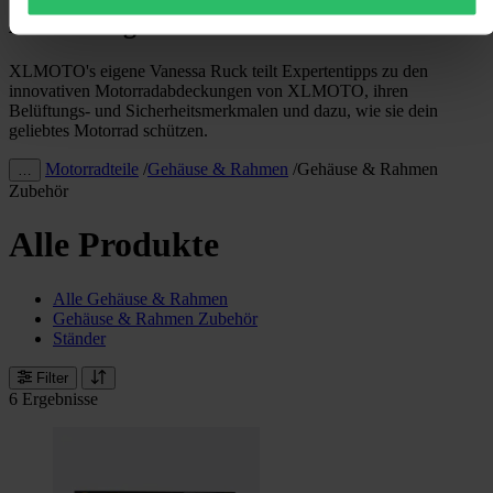
Abdeckungen
XLMOTO's eigene Vanessa Ruck teilt Expertentipps zu den
innovativen Motorradabdeckungen von XLMOTO, ihren
Belüftungs- und Sicherheitsmerkmalen und dazu, wie sie dein
geliebtes Motorrad schützen.
Motorradteile
/
Gehäuse & Rahmen
/
Gehäuse & Rahmen
…
Zubehör
Alle Produkte
Alle Gehäuse & Rahmen
Gehäuse & Rahmen Zubehör
Ständer
Filter
6 Ergebnisse