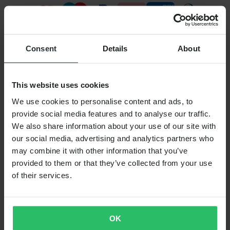
VERSANDOPTIONEN
Consent
Details
About
This website uses cookies
We use cookies to personalise content and ads, to
provide social media features and to analyse our traffic.
We also share information about your use of our site with
our social media, advertising and analytics partners who
XLMOTO IST EIN TEIL DER PIERCE GROUP AB
may combine it with other information that you’ve
Pierce Group AB | Fleminggatan 20A, 112 26 Stockholm,
provided to them or that they’ve collected from your use
Schweden
Unternehmensregister: Bolagsverket/Schwedisches Amt für
of their services.
Unternehmensregistrierung
Handelsregisternummer: 556763-1592
Vertretungsberechtigter: Göran Dahlin
Umsatzsteuer-Identifikationsnummer: OSS VAT NO
OK
SE556763159201
SHOPPING