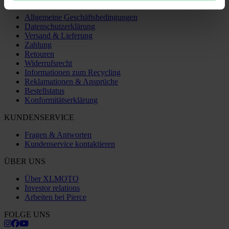
Allgemeine Geschäftsbedingungen
Datenschutzerklärung
Versand & Lieferung
Zahlung
Retouren
Widerrufsrecht
Informationen zum Recycling
Reklamationen & Ansprüche
Bestellstatus
Konformitätserklärung
KUNDENSERVICE
Fragen & Antworten
Kundenservice kontaktieren
ÜBER UNS
Über XLMOTO
Investor relations
Arbeiten bei Pierce
FOLGE UNS