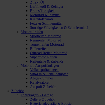
2 Takt Öl
Luftfilteröl & Reiniger
Bremsflüssigkeit
Motorrad Kühlmittel
Kraftstoffzusatz
Fette & Schmiermittel
Sonstige Flüssigkeiten & Schmiermittel
Motorradreifen
Sportreifen Motorrad
Rennreifen Motorrad
Tourenreifen Motorrad
Rollerreifen
Offroad Reifen Motorrad
Supermoto Reifen
Reifenteile & Zubehör
Motorrad Auspuffanlagen
Vollauspuffanlagen
Slip-On & Schalldämpfer
Abgaskrümmer
Katalysatoren
Auspuff Zubehör
Zubehör
Fahrerlager & Garage
Zelte & Zubehör
Batterieladegeräte & Booster