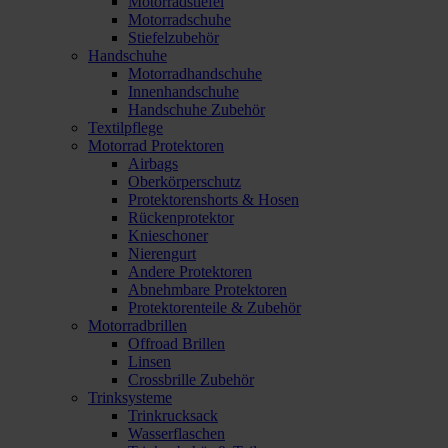
Motorradstiefel
Motorradschuhe
Stiefelzubehör
Handschuhe
Motorradhandschuhe
Innenhandschuhe
Handschuhe Zubehör
Textilpflege
Motorrad Protektoren
Airbags
Oberkörperschutz
Protektorenshorts & Hosen
Rückenprotektor
Knieschoner
Nierengurt
Andere Protektoren
Abnehmbare Protektoren
Protektorenteile & Zubehör
Motorradbrillen
Offroad Brillen
Linsen
Crossbrille Zubehör
Trinksysteme
Trinkrucksack
Wasserflaschen