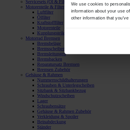
Servicesets (Öl & Filter)
We use cookies to personalis
Motorenteile & Filter
information about your use of
Luftfilter
Ölfilter
other information that you’ve
Kraftstofffilter
Motorenteile
Kupplungsteile
Motorrad Bremsen
Bremsbeläge
Bremsscheiben
Bremsleitungen
Bremsbacken
Reparatursatz Bremsen
Bremsen Zubehör
Gehäuse & Rahmen
Nummernschildhalterungen
Schrauben & Unterlegscheiben
Sitzbank & Sitzbankbezug
Windschutzscheiben
Lager
Schraubensätze
Gehäuse & Rahmen Zubehör
Verkleidung & Spoiler
Beinabdeckung
Ständer