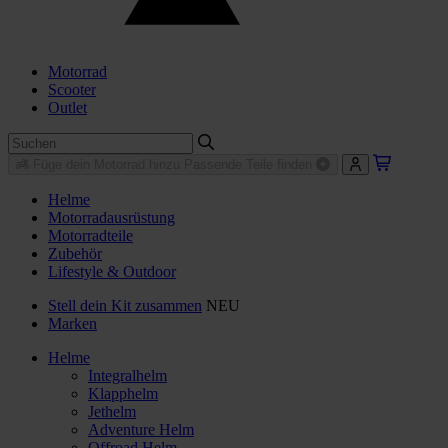
Motorrad
Scooter
Outlet
Füge dein Motorrad hinzu
Passende Teile finden
Helme
Motorradausrüstung
Motorradteile
Zubehör
Lifestyle & Outdoor
Stell dein Kit zusammen
NEU
Marken
Helme
Integralhelm
Klapphelm
Jethelm
Adventure Helm
Offroad Helm