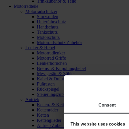
Trinkzubehör & Teile
Motorradteile
Motorradschützer
Sturzspulen
Unterfahrschutz
Handschutz
Tankschutz
Motorschutz
Motorradschutz Zubehör
Lenker & Hebel
Motorradlenker
Motorrad Griffe
Lenkerhörnchen
Brems- & Kupplungshebel
Messgeräte & Zähler
Kabel & Drähte
Fußrasten
Rückspiegel
Steuerungszubehör
Antrieb
Ketten- & Kettenradsätze
Consent
Kettenräder
Ketten
Kettenglieder
This website uses cookies
Antrieb Zubehör