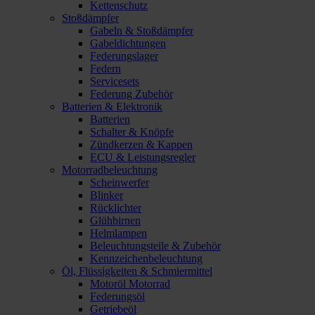
Kettenschutz
Stoßdämpfer
Gabeln & Stoßdämpfer
Gabeldichtungen
Federungslager
Federn
Servicesets
Federung Zubehör
Batterien & Elektronik
Batterien
Schalter & Knöpfe
Zündkerzen & Kappen
ECU & Leistungsregler
Motorradbeleuchtung
Scheinwerfer
Blinker
Rücklichter
Glühbirnen
Helmlampen
Beleuchtungsteile & Zubehör
Kennzeichenbeleuchtung
Öl, Flüssigkeiten & Schmiermittel
Motoröl Motorrad
Federungsöl
Getriebeöl