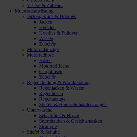
Visiere & Zubehör
Motorradausrüstung
Jacken, Shirts & Hoodies
Jacken
Hemden
Hoodies & Pullover
Westen
Zubehör
Motorradanzüge
Motorradhose
Hosen
Motorrad Jeans
Cargohosen
Zubehör
Regenkleidung & Warnkleidung
Regenjacken & Westen
Regenhosen
Regenanzüge
Stiefel- & Handschuhabdeckungen
Unterwäsche
Sets, Shirts & Hosen
Sturmhauben & Gesichtsmasken
Strümpfe
Stiefel & Schuhe