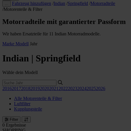
Fahrzeug hinzufügen
/
Indian
/
Springfield
/
Motorradteile
…
/
Motorenteile & Filter
Motorradteile mit garantierter Passform
Wir haben Ersatzteile für 11 Indian Motorradmodelle.
Marke
Modell
Jahr
Indian | Springfield
Wähle dein Modell
2016
2017
2018
2019
2020
2021
2022
2023
2024
2025
2026
Alle Motorenteile & Filter
Luftfilter
Kupplungsteile
Filter
0 Ergebnisse
SHOPPING