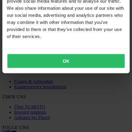
provide social media features and to analyse our traffic.
SHOPPING
We also share information about your use of our site with
Allgemeine Geschäftsbedingungen
our social media, advertising and analytics partners who
Datenschutzerklärung
may combine it with other information that you’ve
Versand & Lieferung
provided to them or that they’ve collected from your use
Zahlung
Retouren
of their services.
Widerrufsrecht
Informationen zum Recycling
Reklamationen & Ansprüche
Bestellstatus
OK
Konformitätserklärung
KUNDENSERVICE
Fragen & Antworten
Kundenservice kontaktieren
ÜBER UNS
Über XLMOTO
Investor relations
Arbeiten bei Pierce
FOLGE UNS