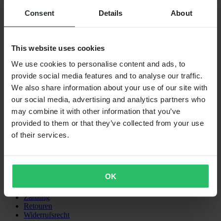
Consent
Details
About
This website uses cookies
We use cookies to personalise content and ads, to
XLMOTO IST EIN TEIL DER PIERCE GROUP AB
provide social media features and to analyse our traffic.
Pierce Group AB | Fleminggatan 20A, 112 26 Stockholm,
We also share information about your use of our site with
Schweden
our social media, advertising and analytics partners who
Unternehmensregister: Bolagsverket/Schwedisches Amt für
Unternehmensregistrierung
may combine it with other information that you’ve
Handelsregisternummer: 556763-1592
provided to them or that they’ve collected from your use
Vertretungsberechtigter: Göran Dahlin
of their services.
Umsatzsteuer-Identifikationsnummer: OSS VAT NO
SE556763159201
SHOPPING
Allgemeine Geschäftsbedingungen
OK
Datenschutzerklärung
Versand & Lieferung
Zahlung
Retouren
Widerrufsrecht