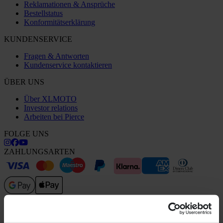
Reklamationen & Ansprüche
Bestellstatus
Konformitätserklärung
KUNDENSERVICE
Fragen & Antworten
Kundenservice kontaktieren
ÜBER UNS
Über XLMOTO
Investor relations
Arbeiten bei Pierce
FOLGE UNS
ZAHLUNGSARTEN
VERSANDOPTIONEN